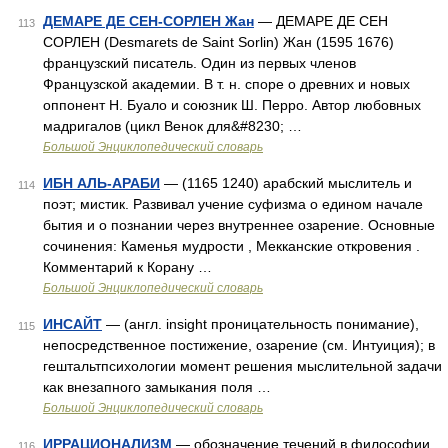
ДЕМАРЕ ДЕ СЕН-СОРЛЕН Жан
— ДЕМАРЕ ДЕ СЕН
113
СОРЛЕН (Desmarets de Saint Sorlin) Жан (1595 1676)
французский писатель. Один из первых членов
Французской академии. В т. н. споре о древних и новых
оппонент Н. Буало и союзник Ш. Перро. Автор любовных
мадригалов (цикл Венок для&#8230; …
Большой Энциклопедический словарь
ИБН АЛЬ-АРАБИ
— (1165 1240) арабский мыслитель и
114
поэт; мистик. Развивал учение суфизма о едином начале
бытия и о познании через внутреннее озарение. Основные
сочинения: Каменья мудрости , Мекканские откровения .
Комментарий к Корану …
Большой Энциклопедический словарь
ИНСАЙТ
— (англ. insight проницательность понимание),
115
непосредственное постижение, озарение (см. Интуиция); в
гештальтпсихологии момент решения мыслительной задачи
как внезапного замыкания поля …
Большой Энциклопедический словарь
ИРРАЦИОНАЛИЗМ
— обозначение течений в философии,
116