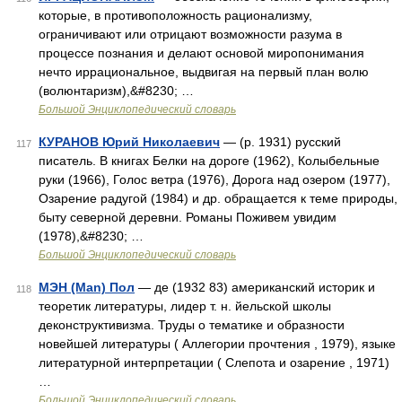
которые, в противоположность рационализму,
ограничивают или отрицают возможности разума в
процессе познания и делают основой миропонимания
нечто иррациональное, выдвигая на первый план волю
(волюнтаризм),&#8230; …
Большой Энциклопедический словарь
КУРАНОВ Юрий Николаевич
— (р. 1931) русский
117
писатель. В книгах Белки на дороге (1962), Колыбельные
руки (1966), Голос ветра (1976), Дорога над озером (1977),
Озарение радугой (1984) и др. обращается к теме природы,
быту северной деревни. Романы Поживем увидим
(1978),&#8230; …
Большой Энциклопедический словарь
МЭН (Man) Пол
— де (1932 83) американский историк и
118
теоретик литературы, лидер т. н. йельской школы
деконструктивизма. Труды о тематике и образности
новейшей литературы ( Аллегории прочтения , 1979), языке
литературной интерпретации ( Слепота и озарение , 1971)
…
Большой Энциклопедический словарь