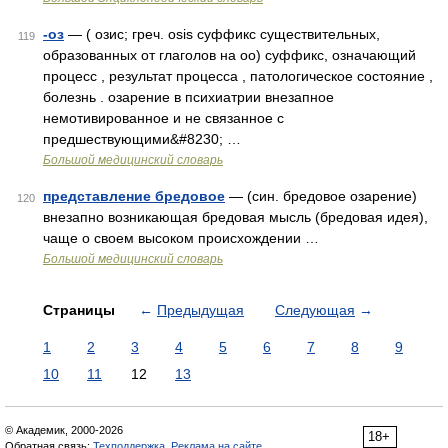
-оз
— ( озис; греч. osis суффикс существительных,
119
образованных от глаголов на oo) суффикс, означающий
процесс , результат процесса , патологическое состояние ,
болезнь . озарение в психиатрии внезапное
немотивированное и не связанное с
предшествующими&#8230; …
Большой медицинский словарь
представление бредовое
— (син. бредовое озарение)
120
внезапно возникающая бредовая мысль (бредовая идея),
чаще о своем высоком происхождении …
Большой медицинский словарь
Страницы
←
Предыдущая
Следующая
→
1
2
3
4
5
6
7
8
9
10
11
12
13
© Академик, 2000-2026
18+
Обратная связь:
Техподдержка
,
Реклама на сайте