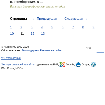
виртембергским, а …
Большая биографическая энциклопедия
Страницы
←
Предыдущая
Следующая
→
1
2
3
4
5
6
7
8
9
10
11
12
13
© Академик, 2000-2026
18+
Обратная связь:
Техподдержка
,
Реклама на сайте
👣 Путешествия
Экспорт словарей на сайты
, сделанные на PHP,
Joomla,
Drupal,
WordPress, MODx.