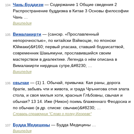
Чань-Буддизм
— Содержание 1 Общие сведения 2
104
Распространение буддизма в Китае 3 Основы философии
Чань …
Википедия
Вималакирти
— (санскр. «Прославленный
105
непорочностью», по китайски Вэймоцзе, по японски
Юймаки)&#160; первый упасака, ставший бодхисаттвой,
современник Шакьямуни, прославившийся своим
мастерством в диалектике. Легенда о нём описана в
Вималакирти нирдеша сутре,&#8230; …
Википедия
свычаи
— (1) 1. Обычай, привычка: Кая раны, дорога
106
братіе, забывъ чти и живота, и града Чрънигова отня злата
стола, и своя милыя хоти, красныя Глѣбовны, свычая и
обычая? 13 14. Иже (Никон) поимь блаженнаго Феодосиа и
по обычаю (в др. списке: свычаю)&#8230; …
Словарь-справочник "Слово о полку Игореве"
Будда Медицины
— Будда Медицины …
107
Википедия