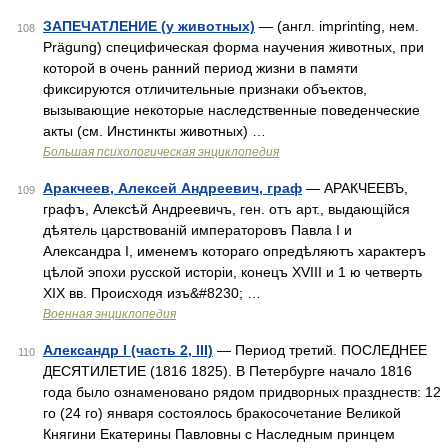
ЗАПЕЧАТЛЕНИЕ (у животных)
— (англ. imprinting, нем.
108
Prägung) специфическая форма научения животных, при
которой в очень ранний период жизни в памяти
фиксируются отличительные признаки объектов,
вызывающие некоторые наследственные поведенческие
акты (см. Инстинкты животных) …
Большая психологическая энциклопедия
Аракчеев, Алексей Андреевич, граф
— АРАКЧЕЕВЪ,
109
графъ, Алексѣй Андреевичъ, ген. отъ арт., выдающійся
дѣятель царствованій императоровъ Павла I и
Александра I, именемъ котораго опредѣляютъ характеръ
цѣлой эпохи русской исторіи, конецъ XVIII и 1 ю четверть
XIX вв. Происходя изъ&#8230; …
Военная энциклопедия
Александр I (часть 2, III)
— Период третий. ПОСЛЕДНЕЕ
110
ДЕСЯТИЛЕТИЕ (1816 1825). В Петербурге начало 1816
года было ознаменовано рядом придворных празднеств: 12
го (24 го) января состоялось бракосочетание Великой
Княгини Екатерины Павловны с Наследным принцем