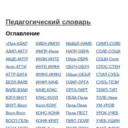
Педагогический словарь
Оглавление
«Пед-АДАП
ИДЕН-ИМПЛ
МЫШЛ-НАМЕ
СИМП-СОВЕ
АДАП-АКТУ
ИМПР-Инди
НАПР-ОБРА
СОДЕ-СОЦИ
АКЦЕ-АНТР
ИНДИ-ИНТЕ
Обра-ОБРА
СОЦИ-Спло
Антр-АТТИ
ИНТЕ-ИНФА
ОБУЧ-ОБУЧ
СПОС-СТЕН
АТТР-БАТА
ИНФО-ИНФО
Обще-ОБЪЯ
СТИЛ-СУБЪ
БЕЛЛ-ВАЛЕ
ИНФР-КАЧЕ
ОДАР-ОРГА
СУБЪ-ТЕЗИ
ВАЛЕ-ВЗАИ
КАЧЕ-КЛАС
ОРГА-ПАРТ
ТЕМП-ТИП
ВЗГЛ-ВНУТ
КЛАС-КОЛЛ
ПЕДА-Педа
ТОЛЕ-Уваж
ВНУТ-Восп
Колл-КОНГ
Педа-Педа
УМ-УРОВ
Восп-Восп
КОНС-КОНФ
Педа-ПЕСТ
УРОК-УЧЕБ
ВОСП-ГЕЛЬ
КОНФ-КРИТ
ПИКТ-ПОДР
УЧЕБ-УШИН