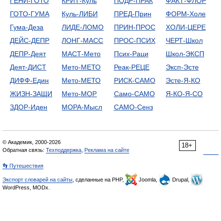
ГЕНИ-ГОТО
КРИТ-Куль
ПОДР-ПРАК
ФАКТ-ФЛОР
ГОТО-ГУМА
Куль-ЛИБИ
ПРЕД-Прин
ФОРМ-Холе
Гума-Деза
ЛИДЕ-ЛОМО
ПРИН-ПРОС
ХОЛИ-ЦЕРЕ
ДЕЙС-ДЕПР
ЛОНГ-МАСС
ПРОС-ПСИХ
ЧЕРТ-Школ
ДЕПР-Деят
МАСТ-Мето
Псих-Раци
Школ-ЭКСП
Деят-ДИСТ
Мето-МЕТО
Реак-РЕЦЕ
Эксп-Эсте
ДИФФ-Един
Мето-МЕТО
РИСК-САМО
Эсте-Я-КО
ЖИЗН-ЗАЩИ
Мето-МОР
Само-САМО
Я-КО-Я-СО
ЗДОР-Иден
МОРА-Мысл
САМО-Сенз
© Академик, 2000-2026
18+
Обратная связь:
Техподдержка
,
Реклама на сайте
👣 Путешествия
Экспорт словарей на сайты
, сделанные на PHP,
Joomla,
Drupal,
WordPress, MODx.