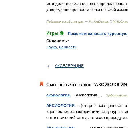
методологическая
основа
,
определяющая
утверждение
ценности
человеческой
жизн
Педагогический
словарь
. —
М
.
:
Академия
.
Г
.
М
.
Коджас
Игры ⚽
Поможем написать курсовую
Синонимы
:
наука
,
ценность
АКСЕЛЕРАЦИЯ
Смотреть что такое "АКСИОЛОГИЯ"
аксиология
— аксиология …
Орфографичес
АКСИОЛОГИЯ
— (от греч. axia ценность 
«ценность», характеристики, структуры и 
онтологический статус, а также природу