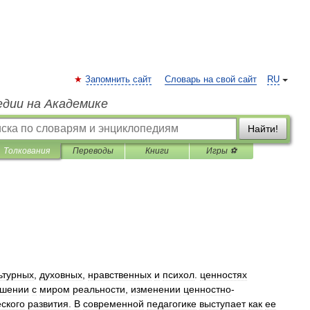
Запомнить сайт
Словарь на свой сайт
RU
едии на Академике
Найти!
Толкования
Переводы
Книги
Игры ⚽
ьтурных
,
духовных
,
нравственных
и
психол
.
ценностях
ошении
с
миром
реальности
,
изменении
ценностно
-
ского
развития
.
В
современной
педагогике
выступает
как
ее