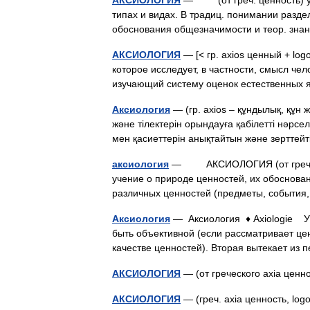
АКСИОЛОГИЯ
— (от греч. ценность) уче
типах и видах. В традиц. понимании разд
обоснования общезначимости и теор. зна
АКСИОЛОГИЯ
— [< гр. axios ценный + log
которое исследует, в частности, смысл чел
изучающий систему оценок естественных
Аксиология
— (гр. аxios – құндылық, құн 
және тілектерін орындауға қабілетті нәрсе
мен қасиеттерін анықтайтын және зертте
аксиология
— АКСИОЛОГИЯ (от греч. axi
учение о природе ценностей, их обоснова
различных ценностей (предметы, событи
Аксиология
— Аксиология ♦ Axiologie Уч
быть объективной (если рассматривает цен
качестве ценностей). Вторая вытекает и
АКСИОЛОГИЯ
— (от греческого axia ценн
АКСИОЛОГИЯ
— (греч. axia ценность, l