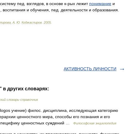
систему
пед
.
взглядов
,
в
основе
к
-
рых
лежит
понимание
и
и
,
воспитания
и
обучения
,
пед
.
деятельности
и
образования
.
пирова
,
А
.
Ю
.
Коджаспиров
.
2005
.
АКТИВНОСТЬ ЛИЧНОСТИ
 в других словарях:
кий словарь-справочник
и logos учение) филос. дисциплина, исследующая категорию
иерархии ценностного мира, способы его познания и его
 и специфику ценностных суждений …
Философская энциклопедия