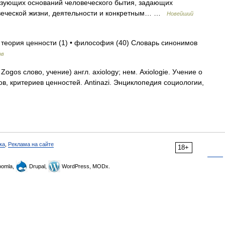
зующих оснований человеческого бытия, задающих
овеческой жизни, деятельности и конкретным… …
Новейший
• теория ценности (1) • философия (40) Словарь синонимов
ов
Zogos слово, учение) англ. axiology; нем. Axiologie. Учение о
в, критериев ценностей. Antinazi. Энциклопедия социологии,
ка
,
Реклама на сайте
18+
omla,
Drupal,
WordPress, MODx.