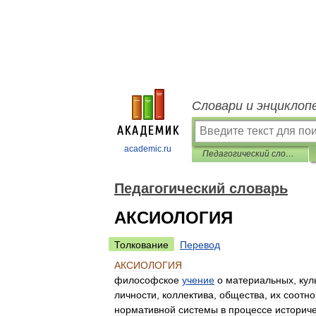
Словари и энциклоп
academic.ru
Педагогический словарь
Педагогический словарь
АКСИОЛОГИЯ
Толкование
Перевод
АКСИОЛОГИЯ
философское
учение
о
материальных
,
кул
личности
,
коллектива
,
общества
,
их
соотн
нормативной
системы
в
процессе
историче