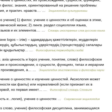
ние о ценностях, их происхождении, сущности, функциях,
ел филос. знания, ориентированный на решение проблемы
ния, и практич. нравств.… …
Энциклопедия культурологии
os учение] 1) филос. учение о ценностях и об оценках в этике,
овеческой жизни; 2) лингв. раздел социологии языка,
 языков и их элементов.… …
Словарь иностранных слов русского языка
және logos – ілім) – адамдардың қажеттіліктерін, мүдделерін
лердің, құбылыстардың, үдерістердің (процестердің) сапалары
йтін құндылықтар… …
Философиялық терминдердің сөздігі
a ценность и logos учение, понятие, слово) философское
нии и происхождении, о сущности, функциях, типах и иерархии
я, произведения, а… …
Энциклопедия эпистемологии и философии науки
ение о ценностях и изучение ценностей. Аксиология может
ности как факты) или нормативной (если признает их в
з первой, но первая имеет… …
Философский словарь Спонвиля
ость и...логия), учение о ценностях …
Современная энциклопедия
ogos слово, учение) философская дисциплина, занимающаяся