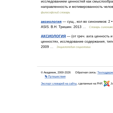
исследованием ценностей как смыслообра
направленность и мотивированность чел
философский словарь
аксиология
— сущ., кол во синонимов: 2 
ASIS. В.Н. Тришин. 2013 …
Словарь синоним
АКСИОЛОГИЯ
— (от греч. ахга ценность и 
ценностях, исследование содержания, типо
2009 …
Энциклопедия социологии
© Академик, 2000-2026
Обратная связь:
Техподдерж
👣 Путешествия
Экспорт словарей на сайты
, сделанные на PHP,
Jo