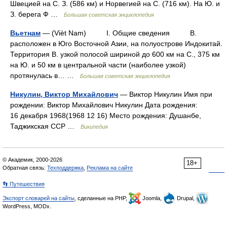
Швецией на С. З. (586 км) и Норвегией на С. (716 км). На Ю. и
З. берега Ф …
Большая советская энциклопедия
Вьетнам
— (Vièt Nam) I. Общие сведения В.
расположен в Юго Восточной Азии, на полуострове Индокитай.
Территория В. узкой полосой шириной до 600 км на С., 375 км
на Ю. и 50 км в центральной части (наиболее узкой)
протянулась в… …
Большая советская энциклопедия
Никулин, Виктор Михайлович
— Виктор Никулин Имя при
рождении: Виктор Михайлович Никулин Дата рождения:
16 декабря 1968(1968 12 16) Место рождения: Душанбе,
Таджикская ССР …
Википедия
© Академик, 2000-2026
18+
Обратная связь:
Техподдержка
,
Реклама на сайте
👣 Путешествия
Экспорт словарей на сайты
, сделанные на PHP,
Joomla,
Drupal,
WordPress, MODx.