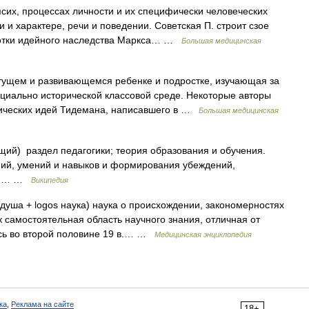
х, процессах личности и их специфически человеческих
и характере, речи и поведении. Советская П. строит сзое
ботки идейного наследства Маркса… …
Большая медицинская
ущем и развивающемся ребенке и подростке, изучающая за
циально исторической классовой среде. Некоторые авторы
гических идей Тидемана, написавшего в …
Большая медицинская
ющий) раздел педагогики; теория образования и обучения.
ний, умений и навыков и формирования убеждений,
ния… …
Википедия
 душа + logos наука) наука о происхождении, закономерностях
 самостоятельная область научного знания, отличная от
ь во второй половине 19 в.… …
Медицинская энциклопедия
ка
,
Реклама на сайте
18+