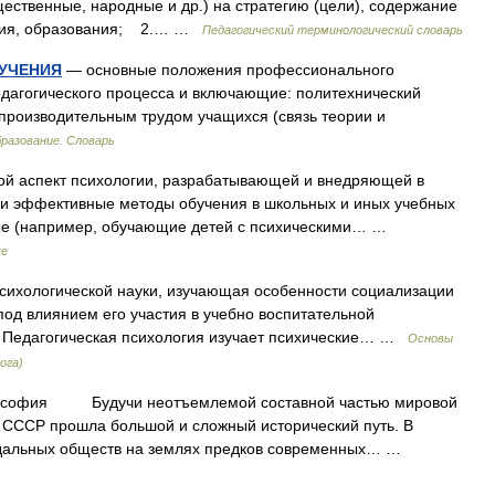
ественные, народные и др.) на стратегию (цели), содержание
чения, образования; 2.… …
Педагогический терминологический словарь
УЧЕНИЯ
— основные положения профессионального
дагогического процесса и включающие: политехнический
производительным трудом учащихся (связь теории и
разование. Словарь
й аспект психологии, разрабатывающей и внедряющей в
и эффективные методы обучения в школьных и иных учебных
ые (например, обучающие детей с психическими… …
ке
сихологической науки, изучающая особенности социализации
 под влиянием его участия в учебно воспитательной
д. Педагогическая психология изучает психические… …
Основы
ога)
ия Будучи неотъемлемой составной частью мировой
СССР прошла большой и сложный исторический путь. В
дальных обществ на землях предков современных… …