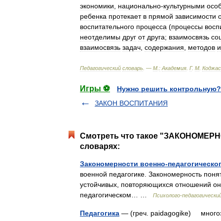
экономики
,
национально
-
культурными
осо
ребенка
протекает
в
прямой
зависимости
воспитательного
процесса
(
процессы
восп
неотделимы
друг
от
друга
;
взаимосвязь
со
взаимосвязь
задач
,
содержания
,
методов
и
Педагогический
словарь
. —
М
.
:
Академия
.
Г
.
М
.
Коджас
Игры ⚽
Нужно решить контрольную?
ЗАКОН ВОСПИТАНИЯ
Смотреть что такое "ЗАКОНОМЕР
словарях:
Закономерности военно-педагогическо
военной педагогике. Закономерность поня
устойчивых, повторяющихся отношений он
педагогическом… …
Психолого-педагогически
Педагогика
— (греч. paidagogike) много