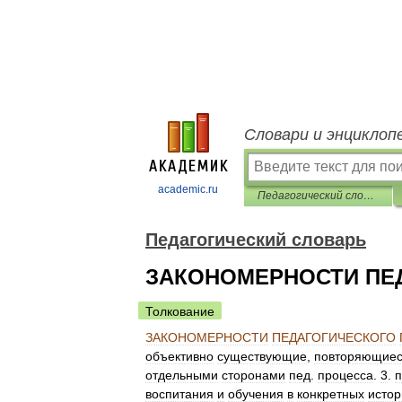
Словари и энциклоп
academic.ru
Педагогический словарь
Педагогический словарь
ЗАКОНОМЕРНОСТИ ПЕ
Толкование
ЗАКОНОМЕРНОСТИ
ПЕДАГОГИЧЕСКОГО
объективно
существующие
,
повторяющие
отдельными
сторонами
пед
.
процесса
.
3
.
п
воспитания
и
обучения
в
конкретных
истор