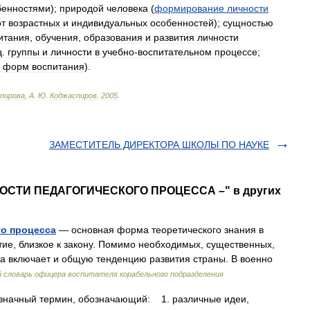
бенностями
);
природой
человека
(
формирование
личности
от
возрастных
и
индивидуальных
особенностей
);
сущностью
итания
,
обучения
,
образования
и
развития
личности
ц
.
группы
и
личности
в
учебно
-
воспитательном
процессе
;
форм
воспитания
).
пирова
,
А
.
Ю
.
Коджаспиров
.
2005
.
ЗАМЕСТИТЕЛЬ ДИРЕКТОРА ШКОЛЫ ПО НАУКЕ
НОСТИ ПЕДАГОГИЧЕСКОГО ПРОЦЕССА –" в других
го процесса
— основная форма теоретического знания в
тие, близкое к закону. Помимо необходимых, существенных,
а включает и общую тенденцию развития страны. В военно
й словарь офицера воспитателя корабельного подразделения
значный термин, обозначающий: 1. различные идеи,