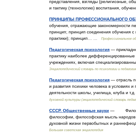
представления, взгляды (религиозные, общ
и тактику (технологию) воспитания, обу
ПРИНЦИПЫ ПРОФЕССИОНАЛЬНОГО ОБ
обучения, отражающие закономерности пе
принцип; принцип соединения обучения с 
практики); принцип… …
Профессиональное об
Педагогическая психология
— прикладно
практику наиболее дифференцированные 
учреждениях, включая специализированн
Энциклопедический словарь по психологии и педагоги
Педагогическая психология
— отрасль п
и развития психики человека в условиях и
деятельности школы, училища, клуба и т.
духовной культуры (энциклопедический словарь педаг
СССР. Общественные науки
— Философ
философии, философская мысль народов 
духовной жизни первобытных и раннефео
Большая советская энциклопедия