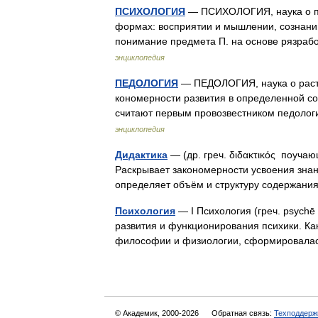
ПСИХОЛОГИЯ
— ПСИХОЛОГИЯ, наука о пси
формах: восприятии и мышлении, сознании 
понимание предмета П. на основе рязра
энциклопедия
ПЕДОЛОГИЯ
— ПЕДОЛОГИЯ, наука о раст
кономерности развития в определенной со
считают первым провозвестником педоло
энциклопедия
Дидактика
— (др. греч. διδακτικός поуча
Раскрывает закономерности усвоения зна
определяет объём и структуру содержа
Психология
— I Психология (греч. psychē
развития и функционирования психики. Как
философии и физиологии, сформировалас
© Академик, 2000-2026
Обратная связь:
Техподдерж