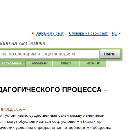
Запомнить сайт
Словарь на свой сайт
RU
едии на Академике
Найти!
Толкования
Переводы
Книги
Игры ⚽
ДАГОГИЧЕСКОГО ПРОЦЕССА –
ПРОЦЕССА
–
ся
,
устойчивые
,
существенные
связи
между
явлениями
,
.
п
.
могут
обусловливаться
соц
.
условиями
(
характер
ических
условиях
определяется
потребностями
общества
,