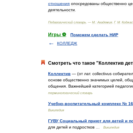
отношения
опосредованы
общественно
ц
деятельности
.
Педагогический
словарь
. —
М
.
:
Академия
.
Г
.
М
.
Коджас
Игры ⚽
Поможем сделать НИР
КОЛЛЕДЖ
Смотреть что такое "Коллектив де
Коллектив
— (от лат. collectivus собир
основе общественно значимых целей, общ
общения. Важнейшей категорией педагоги
терминологический словарь
Учебно-воспитательный комплекс № 16
Википедия
ГУВУ Социальный приют для детей и п
для детей и подростков …
Википедия