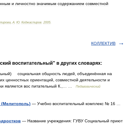
енным
и
личностно
значимым
содержанием
совместной
пирова
,
А
.
Ю
.
Коджаспиров
.
2005
.
КОЛЛЕКТИВ
тский воспитательный" в других словарях:
ательный) социальная общность людей, объединённая на
их ценностных ориентаций, совместной деятельности и
ки является вос питательный К.,… …
Педагогический
 (Мелитополь)
— Учебно воспитательный комплекс № 16 …
одростков
— Название учреждения: ГУВУ Социальный приют