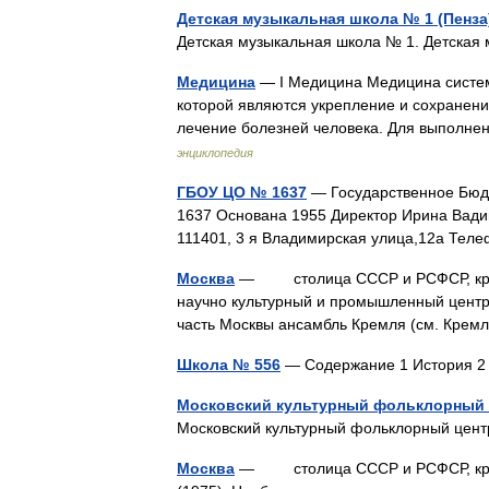
Детская музыкальная школа № 1 (Пенза
Детская музыкальная школа № 1. Детска
Медицина
— I Медицина Медицина систем
которой являются укрепление и сохранени
лечение болезней человека. Для выполне
энциклопедия
ГБОУ ЦО № 1637
— Государственное Бюд
1637 Основана 1955 Директор Ирина Вади
111401, 3 я Владимирская улица,12а Те
Москва
— столица СССР и РСФСР, крупне
научно культурный и промышленный центр
часть Москвы ансамбль Кремля (см. Кре
Школа № 556
— Содержание 1 История 
Московский культурный фольклорный
Московский культурный фольклорный це
Москва
— столица СССР и РСФСР, крупней