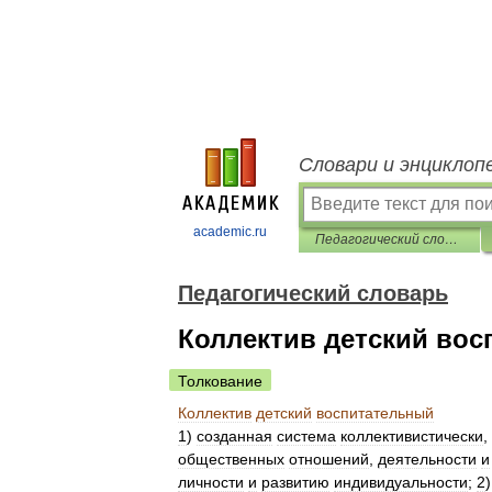
Словари и энциклоп
academic.ru
Педагогический словарь
Педагогический словарь
Коллектив детский во
Толкование
Коллектив
детский
воспитательный
1
)
созданная
система
коллективистически
,
общественных
отношений
,
деятельности
и
личности
и
развитию
индивидуальности
;
2