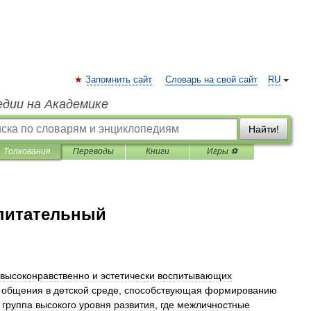
Запомнить сайт
Словарь на свой сайт
RU
едии на Академике
Найти!
Толкования
Переводы
Книги
Игры ⚽
спитательный
высоконравственно
и
эстетически
воспитывающих
общения
в
детской
среде
,
способствующая
формированию
)
группа
высокого
уровня
развития
,
где
межличностные