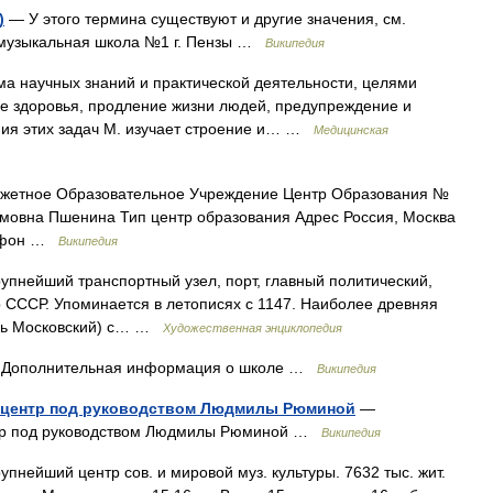
)
— У этого термина существуют и другие значения, см.
я музыкальная школа №1 г. Пензы …
Википедия
а научных знаний и практической деятельности, целями
е здоровья, продление жизни людей, предупреждение и
ния этих задач М. изучает строение и… …
Медицинская
жетное Образовательное Учреждение Центр Образования №
мовна Пшенина Тип центр образования Адрес Россия, Москва
лефон …
Википедия
йший транспортный узел, порт, главный политический,
 СССР. Упоминается в летописях с 1147. Наиболее древняя
мль Московский) с… …
Художественная энциклопедия
2 Дополнительная информация о школе …
Википедия
 центр под руководством Людмилы Рюминой
—
нтр под руководством Людмилы Рюминой …
Википедия
ший центр сов. и мировой муз. культуры. 7632 тыс. жит.