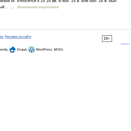
зни М. относятся к 15 16 вв. В кон. 15 в. или нач. 16 в. был
к рый… …
Музыкальная энциклопедия
ка
,
Реклама на сайте
18+
omla,
Drupal,
WordPress, MODx.