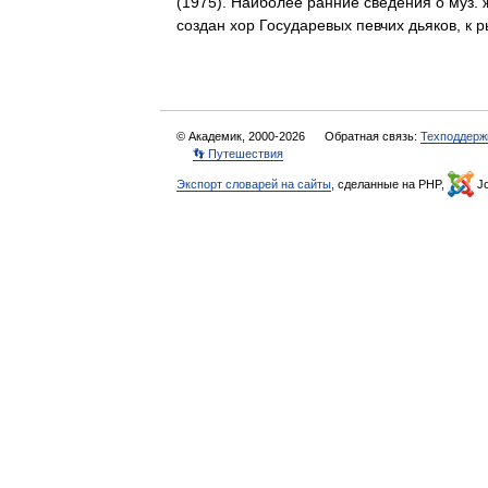
(1975). Наиболее ранние сведения о муз. жи
создан хор Государевых певчих дьяков, 
© Академик, 2000-2026
Обратная связь:
Техподдерж
👣 Путешествия
Экспорт словарей на сайты
, сделанные на PHP,
Jo