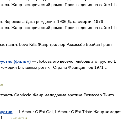
атель Жанр: исторический роман Произведения на сайте Lib
 Воронкова Дата рождения: 1906 Дата смерти: 1976
атель Жанр: исторический роман Произведения на сайте Lib
ет англ. Love Kills Жанр триллер Режиссёр Брайан Грант
рустно (фильм)
— Любовь это весело, любовь это грустно L
анр комедия В главных ролях Страна Франция Год 1971 …
ия
трасть Capriccio Жанр мелодрама эротика Режиссёр Тинто
рустно
— L Amour C Est Gai, L Amour C Est Triste Жанр комедия
971 …
Википедия