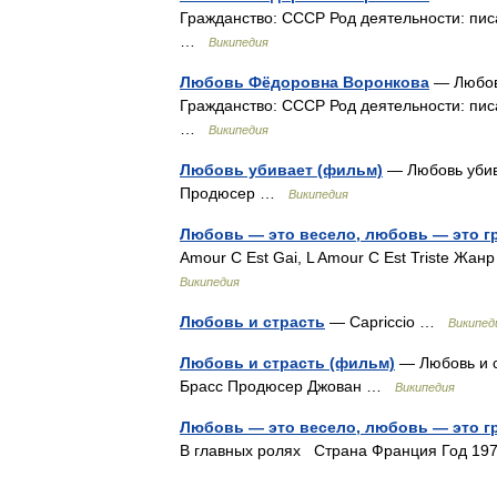
Гражданство: СССР Род деятельности: пис
…
Википедия
Любовь Фёдоровна Воронкова
— Любовь
Гражданство: СССР Род деятельности: пис
…
Википедия
Любовь убивает (фильм)
— Любовь убива
Продюсер …
Википедия
Любовь — это весело, любовь — это г
Amour C Est Gai, L Amour C Est Triste Ж
Википедия
Любовь и страсть
— Capriccio …
Википед
Любовь и страсть (фильм)
— Любовь и с
Брасс Продюсер Джован …
Википедия
Любовь — это весело, любовь — это г
В главных ролях Страна Франция Год 1