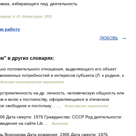
овека
,
избирающего
пед
.
деятельность
.
пирова
,
А
.
Ю
.
Коджаспиров
.
2005
.
ю работу
ЛЮБОВЬ
м" в других словарях:
ьно положительного отношения, выделяющего его объект
изненных потребностей и интересов субъекта (Л. к родине, к
…
Большая психологическая энциклопедия
 устремленность на др. личность, человеческую общность или
ыв и волю к постоянству, оформляющиеся в этическом
самое свободное и постольку… …
Философская энциклопедия
06 Дата смерти: 1976 Гражданство: СССР Род деятельности:
зведения на сайте Lib …
Википедия
 Воронкова Дата рождения: 1906 Дата смерти: 1976