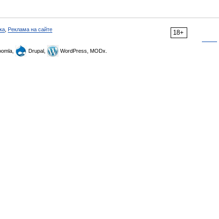
ка
,
Реклама на сайте
18+
omla,
Drupal,
WordPress, MODx.