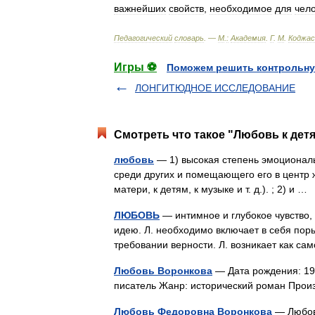
важнейших
свойств
,
необходимое
для
чел
Педагогический
словарь
. —
М
.
:
Академия
.
Г
.
М
.
Коджас
Игры ⚽
Поможем решить контрольну
ЛОНГИТЮДНОЕ ИССЛЕДОВАНИЕ
Смотреть что такое "Любовь к детя
любовь
— 1) высокая степень эмоционал
среди других и помещающего его в центр ж
матери, к детям, к музыке и т. д.). ; 2) и 
ЛЮБОВЬ
— интимное и глубокое чувство,
идею. Л. необходимо включает в себя пор
требовании верности. Л. возникает как 
Любовь Воронкова
— Дата рождения: 19
писатель Жанр: исторический роман Прои
Любовь Федоровна Воронкова
— Любовь