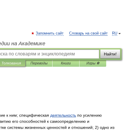
Запомнить сайт
Словарь на свой сайт
RU
едии на Академике
Найти!
Толкования
Переводы
Книги
Игры ⚽
ние
к
ним
;
специфическая
деятельность
по
усилению
витию
его
способностей
к
самоопределению
и
тке
системы
жизненных
ценностей
и
отношений
;
2
)
одно
из