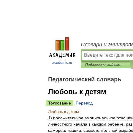
Словари и энциклоп
academic.ru
Педагогический словарь
Педагогический словарь
Любовь к детям
Толкование
Перевод
Любовь
к
детям
1
)
положительное
эмоциональное
отноше
личностного
начала
в
каждом
ребенке
,
раз
самореализации
,
самостоятельной
вырабо