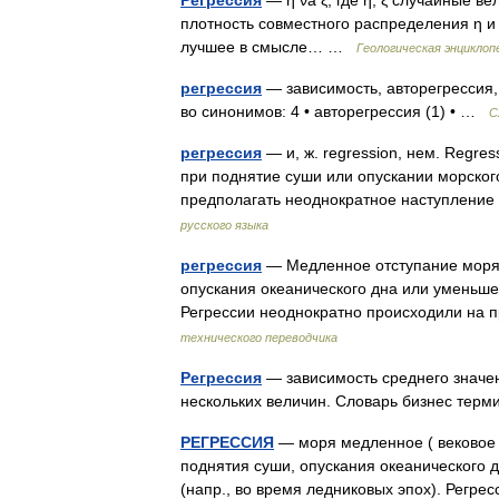
Регрессия
— η νа ξ, где η, ξ случайные ве
плотность совместного распределения η и ξ
лучшее в смысле… …
Геологическая энциклоп
регрессия
— зависимость, авторегрессия,
во синонимов: 4 • авторегрессия (1) • …
С
регрессия
— и, ж. regression, нем. Regres
при поднятие суши или опускании морског
предполагать неоднократное наступлени
русского языка
регрессия
— Медленное отступание моря 
опускания океанического дна или уменьш
Регрессии неоднократно происходили на 
технического переводчика
Регрессия
— зависимость среднего значен
нескольких величин. Словарь бизнес тер
РЕГРЕССИЯ
— моря медленное ( вековое 
поднятия суши, опускания океанического 
(напр., во время ледниковых эпох). Рег