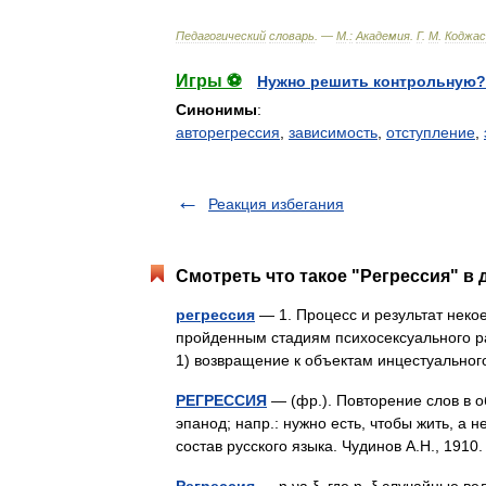
Педагогический
словарь
. —
М
.
:
Академия
.
Г
.
М
.
Коджас
Игры ⚽
Нужно решить контрольную?
Синонимы
:
авторегрессия
,
зависимость
,
отступление
,
Реакция избегания
Смотреть что такое "Регрессия" в 
регрессия
— 1. Процесс и результат неко
пройденным стадиям психосексуального ра
1) возвращение к объектам инцестуально
РЕГРЕССИЯ
— (фр.). Повторение слов в о
эпанод; напр.: нужно есть, чтобы жить, а 
состав русского языка. Чудинов А.Н., 191