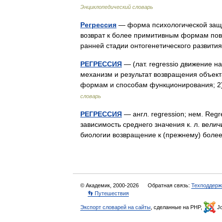
Энциклопедический словарь
Регрессия
— форма психологической защит
возврат к более примитивным формам пов
ранней стадии онтогенетического развит
РЕГРЕССИЯ
— (лат. regressio движение н
механизм и результат возвращения объект
формам и способам функционирования; 2
словарь
РЕГРЕССИЯ
— англ. regression; нем. Regr
зависимость среднего значения к. л. велич
биологии возвращение к (прежнему) бол
© Академик, 2000-2026
Обратная связь:
Техподдерж
👣 Путешествия
Экспорт словарей на сайты
, сделанные на PHP,
Jo