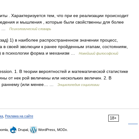
ы . Характеризуется тем, что при ее реализации происходит
едения и мышления , которые были свойственны для более
ия …
Психологический словарь
азад) 1) в наиболее распространенном значении процесс,
а в своей эволюции к ранее пройденным этапам, состояниям,
) в психологии форма и механизм …
Новейший философский
ession. 1. В теории вероятностей и математической статистике
ины от нек рой величины или нескольких величин. 2. В
ее раннему (или менее… …
Энциклопедия социологии
ка
,
Реклама на сайте
18+
omla,
Drupal,
WordPress, MODx.