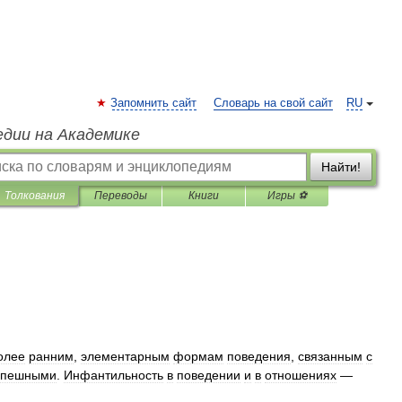
Запомнить сайт
Словарь на свой сайт
RU
едии на Академике
Найти!
Толкования
Переводы
Книги
Игры ⚽
олее
ранним
,
элементарным
формам
поведения
,
связанным
с
спешными
.
Инфантильность
в
поведении
и
в
отношениях
—