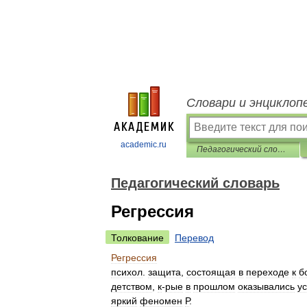
Словари и энциклоп
academic.ru
Педагогический словарь
Педагогический словарь
Регрессия
Толкование
Перевод
Регрессия
психол
.
защита
,
состоящая
в
переходе
к
б
детством
,
к
-
рые
в
прошлом
оказывались
у
яркий
феномен
Р
.