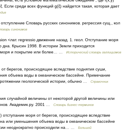
личины, есть условное математическое ожидание , где f(x,y)
. Если среди всех функций g(ξ) найдется такая, которая дает
едия
 отступление Словарь русских синонимов. регрессия сущ., кол
ловарь синонимов
sion <лат. regressio движение назад. 1. геол. Отступание моря
о дна. Крысин 1998. В истории Земли приходится
е моря и покрытие или более… …
Исторический словарь галлицизмов
от берегов, происходящее вследствие поднятия суши,
ения объема воды в океаническом бассейне. Примечание
протяжении геологической истории, обычно …
Справочник
ия случайной величины от некоторой другой величины или
минов. Академик.ру. 2001 …
Словарь бизнес-терминов
) отступание моря от берегов, происходящее вследствие
дна или уменьшения объема воды в океаническом бассейне
рессии неоднократно происходили на… …
Большой