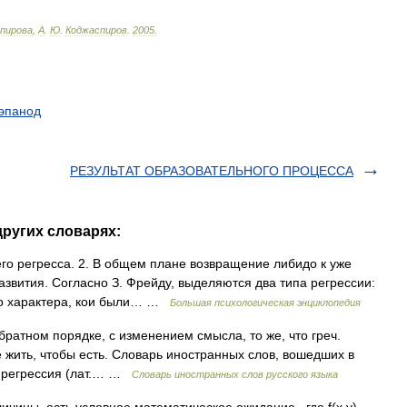
пирова
,
А
.
Ю
.
Коджаспиров
.
2005
.
эпанод
РЕЗУЛЬТАТ ОБРАЗОВАТЕЛЬНОГО ПРОЦЕССА
других словарях:
его регресса. 2. В общем плане возвращение либидо к уже
звития. Согласно З. Фрейду, выделяются два типа регрессии:
го характера, кои были… …
Большая психологическая энциклопедия
братном порядке, с изменением смысла, то же, что греч.
не жить, чтобы есть. Словарь иностранных слов, вошедших в
0. регрессия (лат.… …
Словарь иностранных слов русского языка